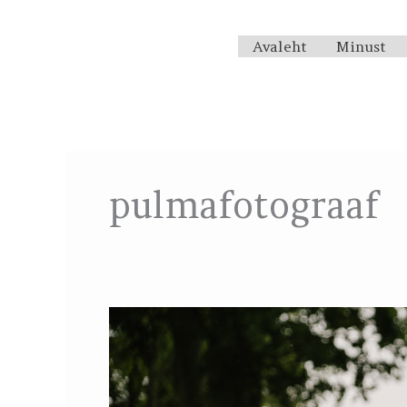
Skip
to
Avaleht
Minust
content
pulmafotograaf
Marise
&
Andrease
pulmapäev