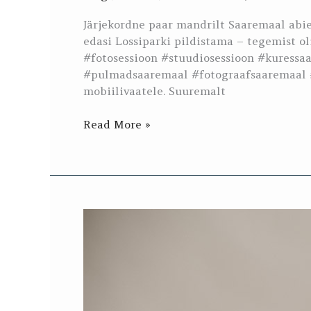
Järjekordne paar mandrilt Saaremaal abie
edasi Lossiparki pildistama – tegemist o
#fotosessioon #stuudiosessioon #kuress
#pulmadsaaremaal #fotograafsaaremaal 
mobiilivaatele. Suuremalt
Read More »
Kedli
sünnipäeva
fotosessioon