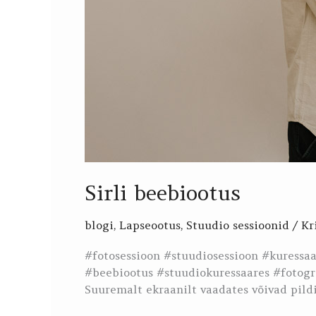
Sirli beebiootus
blogi
,
Lapseootus
,
Stuudio sessioonid
/
Kr
#fotosessioon #stuudiosessioon #kuressa
#beebiootus #stuudiokuressaares #fotogr
Suuremalt ekraanilt vaadates võivad pildi