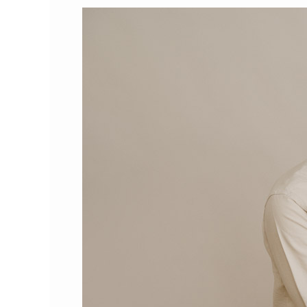
Sirli
beebiootus