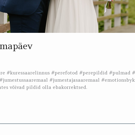
lmapäev
aare #kuressaarelinnus #perefotod #perepildid #pulma
#jumestussaaremaal #jumestajasaaremaal #emotionsbykr
tes võivad pildid olla ebakorrektsed.