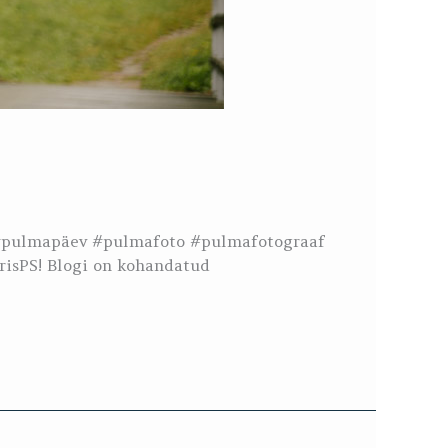
d #pulmapäev #pulmafoto #pulmafotograaf
isPS! Blogi on kohandatud