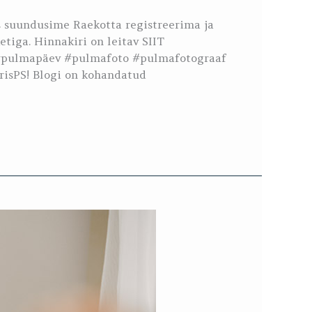
s suundusime Raekotta registreerima ja
tiga. Hinnakiri on leitav SIIT
d #pulmapäev #pulmafoto #pulmafotograaf
isPS! Blogi on kohandatud