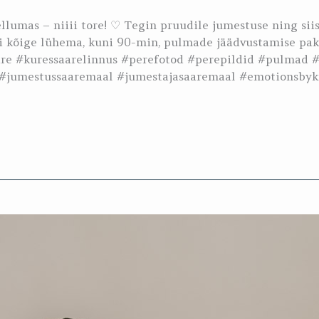
llumas – niiii tore! ♡ Tegin pruudile jumestuse ning sii
li kõige lühema, kuni 90-min, pulmade jäädvustamise pake
aare #kuressaarelinnus #perefotod #perepildid #pulma
#jumestussaaremaal #jumestajasaaremaal #emotionsbykr