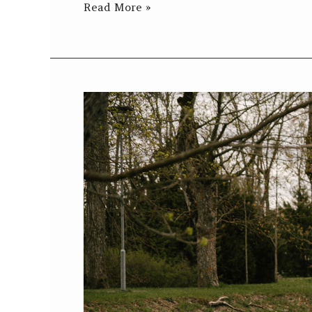
Read More »
Carmeni
ja
Madise
pulmapäev