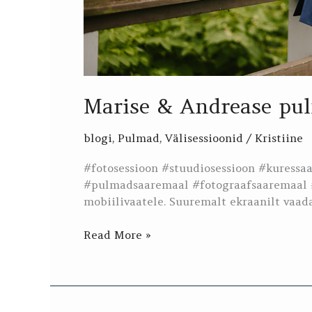
Marise & Andrease pu
blogi
,
Pulmad
,
Välisessioonid
/
Kristiine
#fotosessioon #stuudiosessioon #kuress
#pulmadsaaremaal #fotograafsaaremaal 
mobiilivaatele. Suuremalt ekraanilt vaada
Read More »