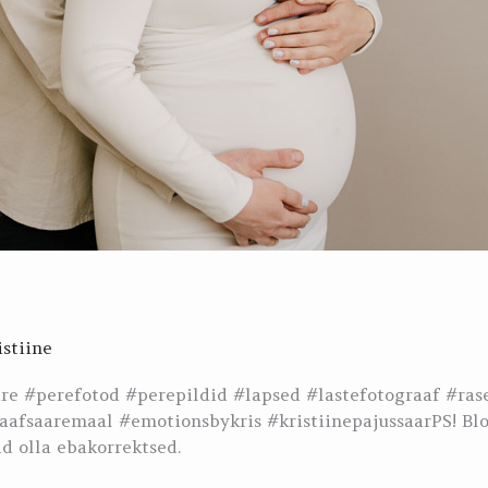
istiine
are #perefotod #perepildid #lapsed #lastefotograaf #ras
aafsaaremaal #emotionsbykris #kristiinepajussaarPS! Blo
d olla ebakorrektsed.