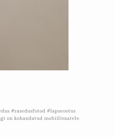
edus #rasedusfotod #lapseootus
gi on kohandatud mobiilivaatele.