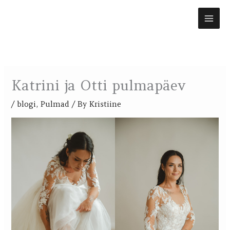
Skip
to
content
Katrini ja Otti pulmapäev
/
blogi
,
Pulmad
/ By
Kristiine