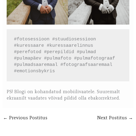
#fotosessioon #stuudiosessioon 
#kuressaare #kuressaarelinnus 
#perefotod #perepildid #pulmad 
#pulmapäev #pulmafoto #pulmafotograaf 
#pulmadsaaremaal #fotograafsaaremaal 
#emotionsbykris
PS! Blogi on kohandatud mobiilivaatele. Suuremalt
ekraanilt vaadates võivad pildid olla ebakorrektsed.
←
Previous Postitus
Next Postitus
→