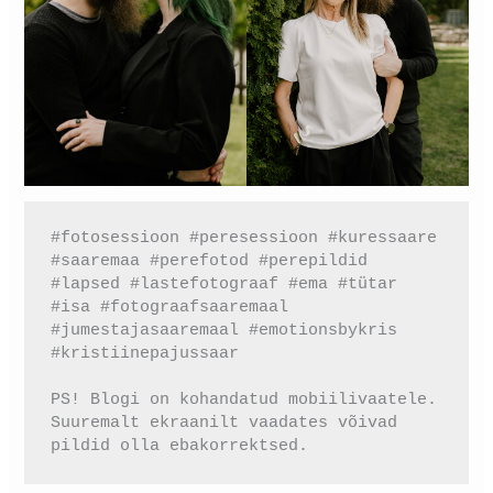
#fotosessioon #peresessioon #kuressaare 
#saaremaa #perefotod #perepildid 
#lapsed #lastefotograaf #ema #tütar 
#isa #fotograafsaaremaal 
#jumestajasaaremaal #emotionsbykris 
#kristiinepajussaar
PS! Blogi on kohandatud mobiilivaatele. 
Suuremalt ekraanilt vaadates võivad 
pildid olla ebakorrektsed.