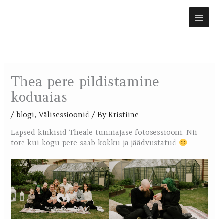
Skip
to
content
Thea pere pildistamine
koduaias
/
blogi
,
Välisessioonid
/ By
Kristiine
Lapsed kinkisid Theale tunniajase fotosessiooni. Nii
tore kui kogu pere saab kokku ja jäädvustatud