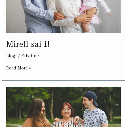
Mirell sai 1!
blogi
/
Kristiine
Read More »
Aet-
Kadi
sünnipäev