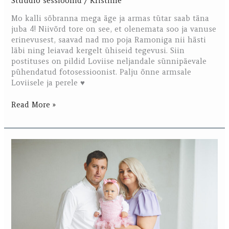
Stuudio sessioonid
/
Kristiine
Mo kalli sõbranna mega äge ja armas tütar saab täna
juba 4! Niivõrd tore on see, et olenemata soo ja vanuse
erinevusest, saavad nad mo poja Ramoniga nii hästi
läbi ning leiavad kergelt ühiseid tegevusi. Siin
postituses on pildid Loviise neljandale sünnipäevale
pühendatud fotosessioonist. Palju õnne armsale
Loviisele ja perele ♥
Read More »
Rosanna
esimene
sünnipäev!