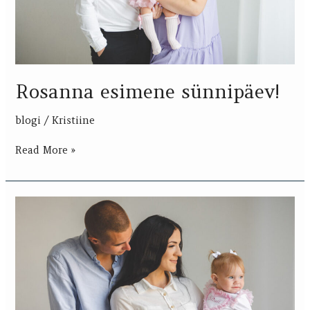
Rosanna esimene sünnipäev!
blogi
/
Kristiine
Read More »
Mirell
sai
1!