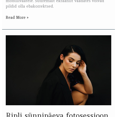
mobiilivaatele. Suuremalt ekraanilt vaadates võivad
pildid olla ebakorrektsed.
Read More »
Ripli
sünnipäeva
fotosessioon
stuudios
Ripli sünnipäeva fotosessioon