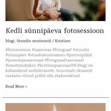
Kedli sünnipäeva fotosessioon
blogi
,
Stuudio sessioonid
/
Kristiine
#fotosessioon #saaremaa #fotograaf #stuudio
#sünnipäev #stuudiokuressaares #portreepildid
#jumestajasaaremaal #fotograaafsaaremaal
#emotionsbykris #kristiinepajussaarPS! Blogi on
kohandatud mobiilivaatele. Suuremalt ekraanilt
vaadates võivad pildid olla ebakorrektsed.
Read More »
Brennan
1