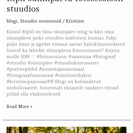
stuudios
blogi
,
Stuudio sessioonid
/
Kristiine
Kaunil Riplil on täna sünnipäev ning ta käis oma
sünnipäeva jaoks stuudios mälestusi loomas. Palju
palju õnne ja ägedat viimast aastat kahekümnendates!
Soovid ka lahedat sünnipäeva fotosessiooni? Kirjuta
mulle SIIN ♡ #fotosessioon #saaremaa #fotograaf
#stuudio #sünnipäev #stuudiokuressaares
#portreepildid #jumestajasaaremaal
#fotograaafsaaremaal #emotionsbykris
#kristiinepajussaarPS! Blogi on kohandatud
mobiilivaatele. Suuremalt ekraanilt vaadates võivad
pildid olla ebakorrektsed.
Read More »
Sandra