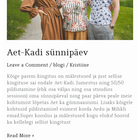
Aet-Kadi sünnipäev
Leave a Comment
/
blogi
/
Kristiine
Kõige parem kingitus on mälestused ja just sellise
kingituse sai endale Aet-Kadi. Jumestus ning 50/50
pildistamine (ehk osa väljas ning osa stuudios
sessioon) oma sünnipäeval ning paar päeva peale meie
kohtumist lõpetas Aet ka gümnaasiumi. Lisaks kõigele
kohtusid pildistamisel esimest korda Aedu ja Mihkli
emad.Super kooslus ja mälestused kogu eluks! Soovid
ka kellelegi sellist kingitust
Read More »