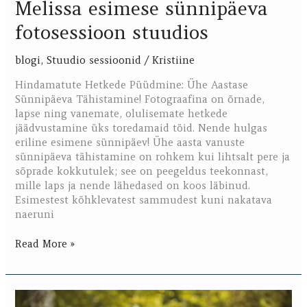
Melissa esimese sünnipäeva
fotosessioon stuudios
blogi
,
Stuudio sessioonid
/
Kristiine
Hindamatute Hetkede Püüdmine: Ühe Aastase
Sünnipäeva Tähistamine! Fotograafina on õrnade,
lapse ning vanemate, olulisemate hetkede
jäädvustamine üks toredamaid töid. Nende hulgas
eriline esimene sünnipäev! Ühe aasta vanuste
sünnipäeva tähistamine on rohkem kui lihtsalt pere ja
sõprade kokkutulek; see on peegeldus teekonnast,
mille laps ja nende lähedased on koos läbinud.
Esimestest kõhklevatest sammudest kuni nakatava
naeruni
Read More »
Ramon