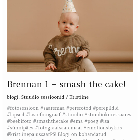
–
smash
the
cake!
Brennan 1 – smash the cake!
blogi
,
Stuudio sessioonid
/
Kristiine
#fotosessioon #saaremaa #perefotod #perepildid
#lapsed #lastefotograaf #stuudio #stuudiokuressaares
#beebifoto #smashthecake #ema #poeg #isa
#sünnipäev #fotograafsaaremaal #emotionsbykris
#kristiinepajussaarPS! Blogi on kohandatud