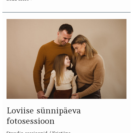
Loviise
sünnipäeva
fotosessioon
Loviise sünnipäeva
fotosessioon