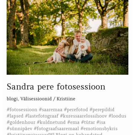
pere
fotosessioon
Sandra pere fotosessioon
blogi
,
Välisessioonid
/
Kristiine
#fotosessioon #saaremaa #perefotod #perepildid
#lapsed #lastefotograaf #kuressaarelossihoov #loodus
#goldenhour #kuldnetund #ema #tütar #isa
#sünnipäev #fotograafsaaremaal #emotionsbykris
#kristiinepajussaarPS! Blogi on kohandatud