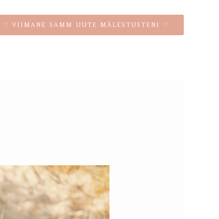
♡ VIIMANE SAMM UUTE MÄLESTUSTENI ♡