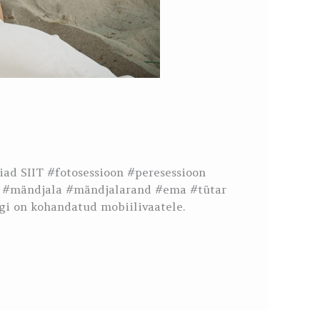
iad SIIT #fotosessioon #peresessioon
as #mändjala #mändjalarand #ema #tütar
gi on kohandatud mobiilivaatele.