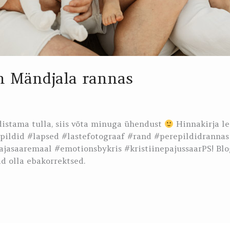
on Mändjala rannas
ldistama tulla, siis võta minuga ühendust
Hinnakirja le
pildid #lapsed #lastefotograaf #rand #perepildidrann
jasaaremaal #emotionsbykris #kristiinepajussaarPS! Blo
d olla ebakorrektsed.