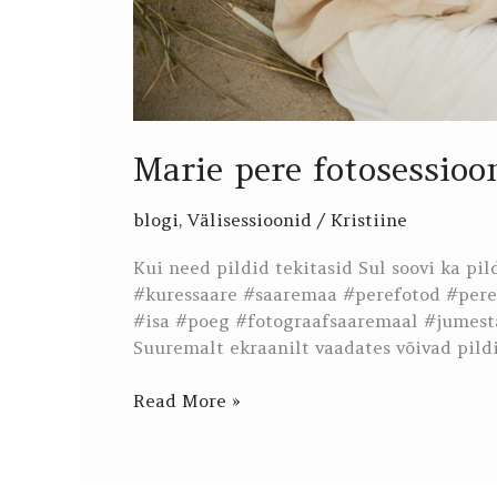
Marie pere fotosessio
blogi
,
Välisessioonid
/
Kristiine
Kui need pildid tekitasid Sul soovi ka pi
#kuressaare #saaremaa #perefotod #pere
#isa #poeg #fotograafsaaremaal #jumesta
Suuremalt ekraanilt vaadates võivad pildi
Read More »