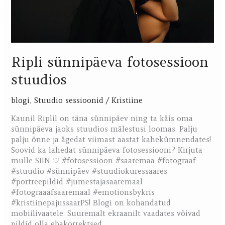
Ripli sünnipäeva fotosessioon
stuudios
blogi
,
Stuudio sessioonid
/
Kristiine
Kaunil Riplil on täna sünnipäev ning ta käis oma
sünnipäeva jaoks stuudios mälestusi loomas. Palju
palju õnne ja ägedat viimast aastat kahekümnendates!
Soovid ka lahedat sünnipäeva fotosessiooni? Kirjuta
mulle SIIN ♡ #fotosessioon #saaremaa #fotograaf
#stuudio #sünnipäev #stuudiokuressaares
#portreepildid #jumestajasaaremaal
#fotograaafsaaremaal #emotionsbykris
#kristiinepajussaarPS! Blogi on kohandatud
mobiilivaatele. Suuremalt ekraanilt vaadates võivad
pildid olla ebakorrektsed.