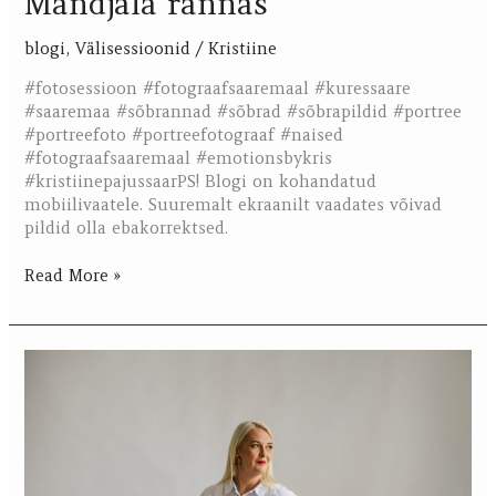
Mändjala rannas
blogi
,
Välisessioonid
/
Kristiine
#fotosessioon #fotograafsaaremaal #kuressaare
#saaremaa #sõbrannad #sõbrad #sõbrapildid #portree
#portreefoto #portreefotograaf #naised
#fotograafsaaremaal #emotionsbykris
#kristiinepajussaarPS! Blogi on kohandatud
mobiilivaatele. Suuremalt ekraanilt vaadates võivad
pildid olla ebakorrektsed.
Read More »
Loosi
võitja
Janika