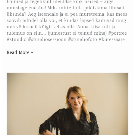
Emmed ja tegelikult üleüldse kõik naised – ärge
unustage end ära! Miks mitte tulla pildistama lihtsalt
üksinda? Aeg iseendale ja ei pea muretsema, kas mees
soovib piltidel olla või, et kuidas lapsed käituvad ning
mis võiks neil kõigil seljas olla. Anna-Liisa tuli ja
tulemus on siin… (jumestust ei teinud mina) #portree
#stuudio #stuudiosessioon #stuudiofoto #kuressaare
Read More »
Loosi
võitja
Kaari
stuudio
sessioon