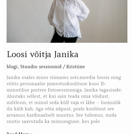
Loosi võitja Janika
blogi
,
Stuudio sessioonid
/
Kristiine
Janika osales minu viimases sots.meedia loosis ning
võitis personaalse jumestuskoolituse koos 15-
minutilise portree fotosessiooniga. Janika tagasiside:
Alustaks sellest, et kui sain teada oma võidust,
mõtlesin, et minul seda küll vaja ei lähe – loomulik
ilu käib kah. Aga võta näpust, peale koolitust see
arvamus kardinaalselt muutus. See tulemus, mida
suutis saavutada ka minusugune, kes pole