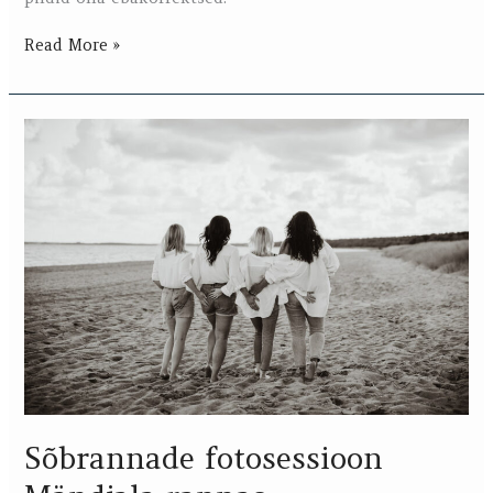
Read More »
Sõbrannade
fotosessioon
Mändjala
rannas
Sõbrannade fotosessioon