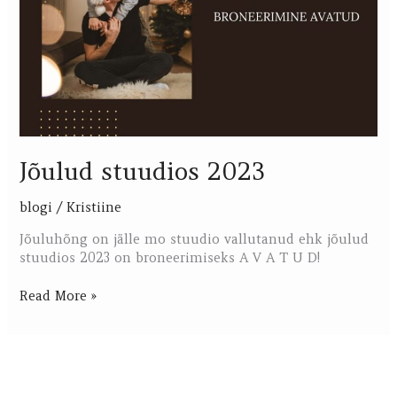
Jõulud stuudios 2023
blogi
/
Kristiine
Jõuluhõng on jälle mo stuudio vallutanud ehk jõulud
stuudios 2023 on broneerimiseks A V A T U D!
Read More »