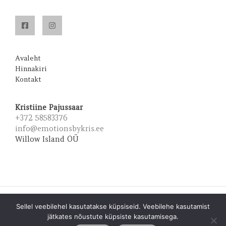
Avaleht
Hinnakiri
Kontakt
Kristiine Pajussaar
+372 58583376
info@emotionsbykris.ee
Willow Island OÜ
Copyright © 2026 Emotions by Kris | Powered by Emotions
Sellel veebilehel kasutatakse küpsiseid. Veebilehe kasutamist
by Kris
jätkates nõustute küpsiste kasutamisega.