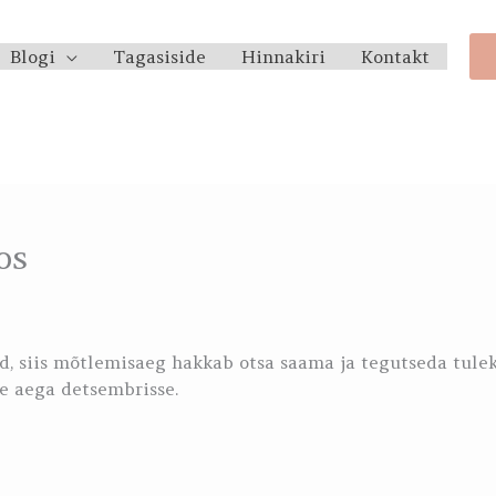
Blogi
Tagasiside
Hinnakiri
Kontakt
os
id, siis mõtlemisaeg hakkab otsa saama ja tegutseda tule
e aega detsembrisse.