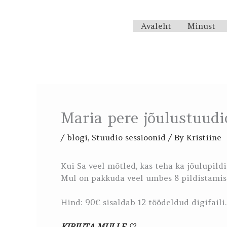
Skip
to
Avaleht
Minust
content
Maria pere jõulustuudi
/
blogi
,
Stuudio sessioonid
/ By
Kristiine
Kui Sa veel mõtled, kas teha ka jõulupild
Mul on pakkuda veel umbes 8 pildistamis
Hind: 90€ sisaldab 12 töödeldud digifaili.
KIRJUTA MULLE ♡