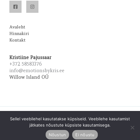
Avaleht
Hinnakiri
Kontakt
Kristiine Pajussaar
+372 58583376
info@emotionsbykris.ee
Willow Island OÜ
Copyright © 2026 Emotions by Kris | Powered by Emotions
Sellel veebilehel kasutatakse küpsiseid. Veebilehe kasutamist
by Kris
jätkates nõustute küpsiste kasutamisega.
Nõustun
Ei nõustu